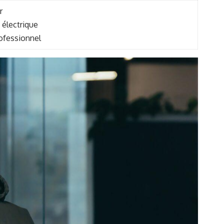
r
 électrique
rofessionnel