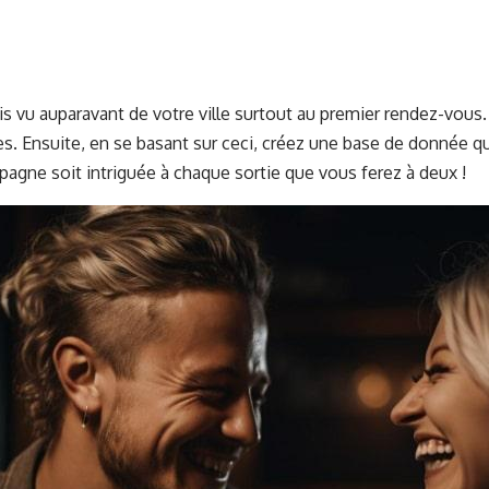
ais vu auparavant de votre ville surtout au premier rendez-vo
es. Ensuite, en se basant sur ceci, créez une base de donnée q
agne soit intriguée à chaque sortie que vous ferez à deux !