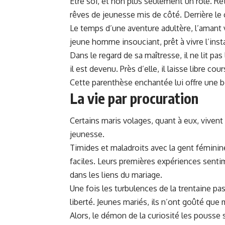
Être soi, et non plus seulement un rôle. R
rêves de jeunesse mis de côté. Derrière l
Le temps d’une aventure adultère, l’amant
jeune homme insouciant, prêt à vivre l’inst
Dans le regard de sa maîtresse, il ne lit pa
il est devenu. Près d’elle, il laisse libre co
Cette parenthèse enchantée lui offre une bo
La vie par procuration
Certains maris volages, quant à eux, vivent
jeunesse.
Timides et maladroits avec la gent féminine
faciles. Leurs premières expériences senti
dans les liens du mariage.
Une fois les turbulences de la trentaine pas
liberté. Jeunes mariés, ils n’ont goûté que 
Alors, le démon de la curiosité les pousse s