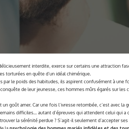
élicieusement interdite, exerce sur certains une attraction fas
s torturées en quête d’un idéal chimérique.
s par le poids des habitudes, ils aspirent confusément à une f
la reconquête de leur jeunesse, ces hommes mûrs égarés sur les
ent un goût amer. Car une fois l’ivresse retombée, c’est avec la 
demains difficiles… autant d’épreuves qui attendent celui qui a 
ouver la sérénité perdue ? S’agit-il seulement d’accepter ses 
de la
psychologie des hommes mariés infidèles et des to