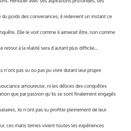
tions. Renouer avec ses aspirations profondes, ses
du poids des convenances, il redevient un instant ce
 conquête. Elle le voit comme il aimerait être, non comme
etour à la réalité sera d’autant plus difficile…
ls n’ont pas su ou pas pu vivre durant leur propre
’insouciance amoureuse, ni les délices des conquêtes
ation que par passion qu’ils se sont finalement engagés
ataires, ils n’ont pas su profiter pleinement de leur
jour, ces maris ternes vivent toutes les expériences