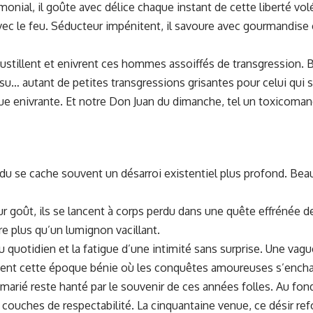
ial, il goûte avec délice chaque instant de cette liberté volé
 avec le feu. Séducteur impénitent, il savoure avec gourmandis
oustillent et enivrent ces hommes assoiffés de transgression. Bra
su… autant de petites transgressions grisantes pour celui qui 
gue enivrante. Et notre Don Juan du dimanche, tel un toxicoma
endu se cache souvent un désarroi existentiel plus profond. Be
eur goût, ils se lancent à corps perdu dans une quête effrénée d
e plus qu’un lumignon vacillant.
u quotidien et la fatigue d’une intimité sans surprise. Une va
ettent cette époque bénie où les conquêtes amoureuses s’encha
arié reste hanté par le souvenir de ces années folles. Au fo
uches de respectabilité. La cinquantaine venue, ce désir refoul