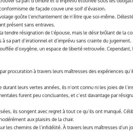
etrouver sa part d’ombre et d’imprévu étouffée sous les obliga
e conformisme de façade couve une soif d’évasion.
 volage goûte l’enchantement de n’être que soi-même. Délesté 
ant présent sans entraves.
s la tendre résignation de l’épouse, mais le désir brûlant de la
urs à sa part d’irrationnel et d’imprévu sans crainte du jugement.
uffée d’oxygène, un espace de liberté retrouvée. Cependant, le r
 par procuration à travers leurs maîtresses des expériences qu’i
 durant leurs vertes années, ils n’ont connu ni les joies de l
mentales furent peu concluantes, et c’est davantage par résign
sées, ils songent avec regret à tout ce qu’ils ont manqué. Célib
modérément aux plaisirs de la chair.
ur les chemins de l’infidélité. À travers leurs maîtresses d’un 