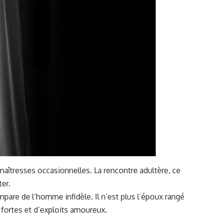
maîtresses occasionnelles. La
rencontre adultère
, ce
ter.
mpare de l’homme infidèle. Il n’est plus l’époux rangé
s fortes et d’exploits amoureux.