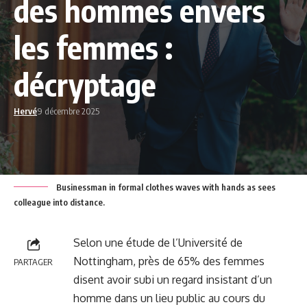
des hommes envers
les femmes :
décryptage
Hervé
9 décembre 2025
Businessman in formal clothes waves with hands as sees
colleague into distance.
Selon une étude de l’Université de
Nottingham, près de 65% des femmes
PARTAGER
disent avoir subi un regard insistant d’un
homme dans un lieu public au cours du