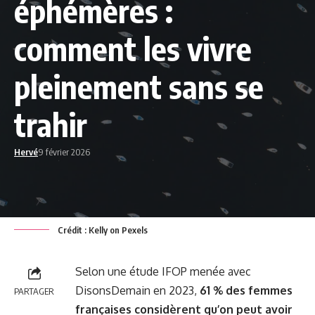
éphémères :
comment les vivre
pleinement sans se
trahir
Hervé
9 février 2026
Crédit : Kelly on Pexels
Selon une étude IFOP menée avec
DisonsDemain en 2023,
61 % des femmes
PARTAGER
françaises considèrent qu’on peut avoir