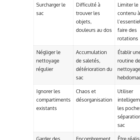
Surcharger le
Difficulté à
Limiter le
sac
trouver les
contenu à
objets,
l’essentiel
douleurs au dos
faire des
rotations
Négliger le
Accumulation
Établir un
nettoyage
de saletés,
routine d
régulier
détérioration du
nettoyag
sac
hebdomad
Ignorer les
Chaos et
Utiliser
compartiments
désorganisation
intellige
existants
les poche
séparatio
sac
Garder des
Encombrement
Être réali